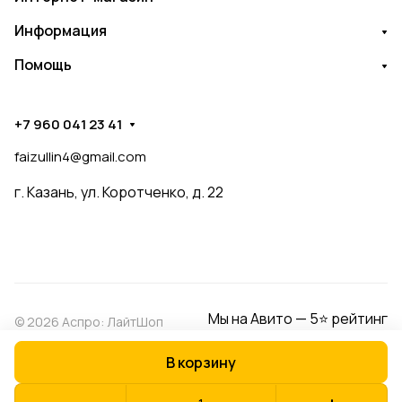
Информация
Помощь
+7 960 041 23 41
faizullin4@gmail.com
г. Казань, ул. Коротченко, д. 22
Мы на Авито — 5⭐ рейтинг
© 2026 Аспро: ЛайтШоп
В корзину
Конфиденциальность
Оферта
Разработано в