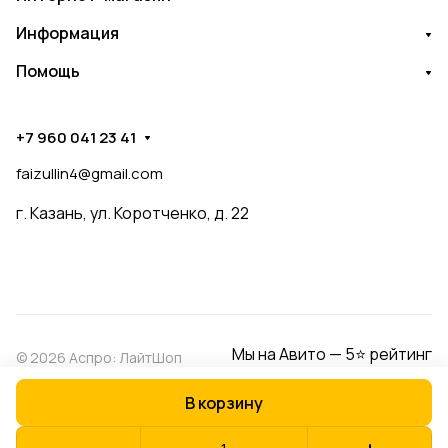
Информация
Помощь
+7 960 041 23 41
faizullin4@gmail.com
г. Казань, ул. Коротченко, д. 22
Мы на Авито — 5⭐ рейтинг
© 2026 Аспро: ЛайтШоп
В корзину
Конфиденциальность
Оферта
Разработано в