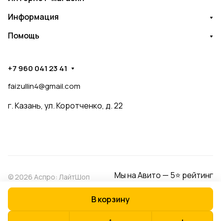
Информация
Помощь
+7 960 041 23 41
faizullin4@gmail.com
г. Казань, ул. Коротченко, д. 22
Мы на Авито — 5⭐ рейтинг
© 2026 Аспро: ЛайтШоп
В корзину
Конфиденциальность
Оферта
Разработано в