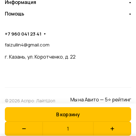
Информация
Помощь
+7 960 041 23 41
faizullin4@gmail.com
г. Казань, ул. Коротченко, д. 22
Мы на Авито — 5⭐ рейтинг
© 2026 Аспро: ЛайтШоп
В корзину
Конфиденциальность
Оферта
Разработано в