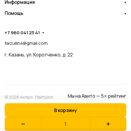
Информация
Помощь
+7 960 041 23 41
faizullin4@gmail.com
г. Казань, ул. Коротченко, д. 22
Мы на Авито — 5⭐ рейтинг
© 2026 Аспро: ЛайтШоп
В корзину
Конфиденциальность
Оферта
Разработано в