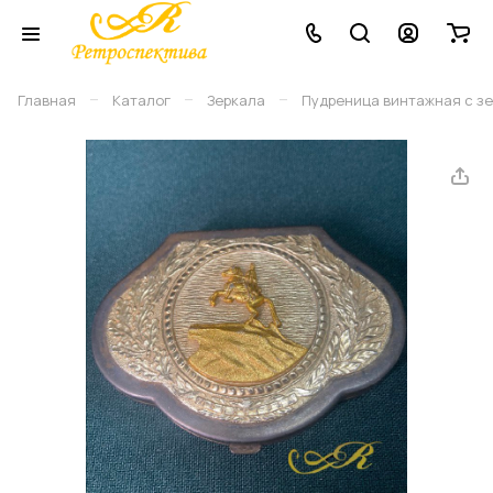
–
–
–
Главная
Каталог
Зеркала
Пудреница винтажная с зе