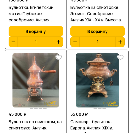
Бульотка. Египетский
Бульотка на спиртовке.
мотив.Глубокое
Эгоист. Серебрение.
серебрение. Англия
Англия XIX - XX в. Высота
кон.XIX - нач.XX в.в.
28 см. Объем 1 л.
В корзину
В корзину
45 000 ₽
55 000 ₽
Бульотка со свистком, на
Самовар - бульотка.
спиртовке. Англия.
Европа. Англия. XIX в.